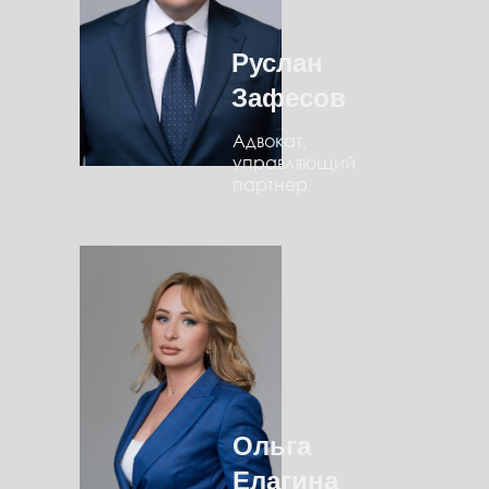
Руслан
Зафесов
Адвокат,
управляющий
партнер
Ольга
Елагина